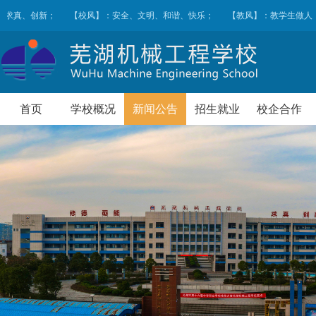
、求真、创新；
【校风】：安全、文明、和谐、快乐；
【教风】：教学生做人
首页
学校概况
新闻公告
招生就业
校企合作